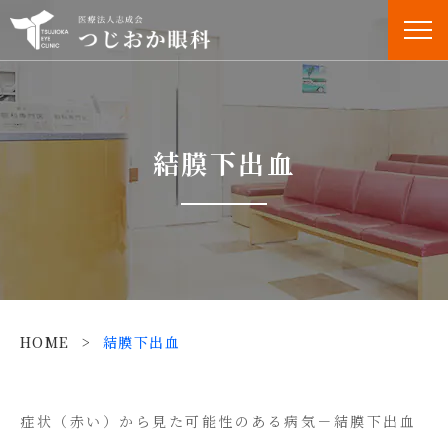
結膜下出血
HOME
>
結膜下出血
症状（赤い）から見た可能性のある病気－結膜下出血