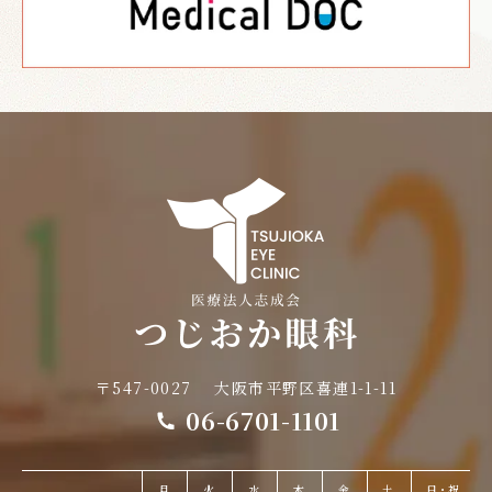
〒547-0027
大阪市平野区喜連1-1-11
06-6701-1101
月
火
水
木
金
土
日・祝