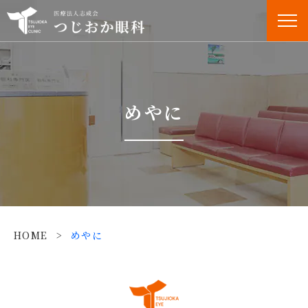
めやに
HOME
>
めやに