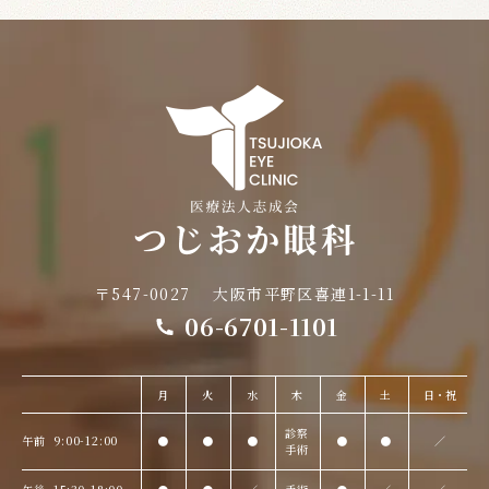
〒547-0027
大阪市平野区喜連1-1-11
06-6701-1101
月
火
水
木
金
土
日・祝
診察
午前
9:00-12:00
●
●
●
●
●
／
手術