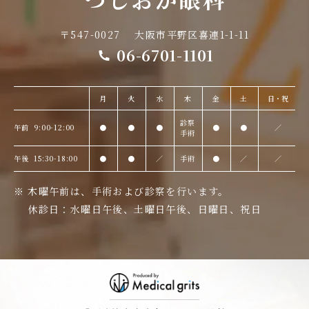
〒547-0027
大阪市平野区喜連1-1-11
06-6701-1101
月
火
水
木
金
土
日・祝
診察
午前
9:00-12:00
●
●
●
●
●
／
手術
午後
15:30-18:00
●
●
／
手術
●
／
／
木曜午前は、手術および診察を行います。
休診日：水曜日午後、土曜日午後、
日曜日、祝日