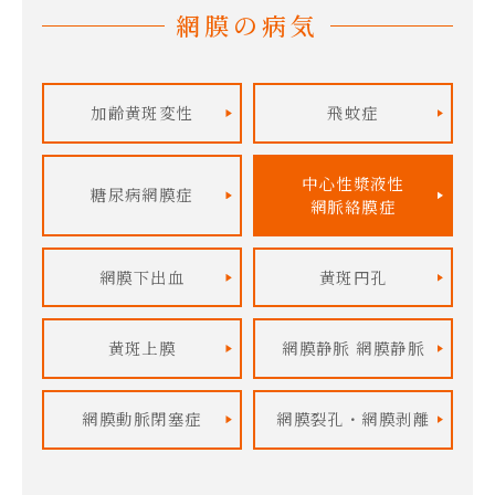
網膜の病気
加齢黄斑変性
飛蚊症
中心性漿液性
糖尿病網膜症
網脈絡膜症
網膜下出血
黄斑円孔
黄斑上膜
網膜静脈
網膜静脈
網膜動脈
閉塞症
網膜裂孔・
網膜剥離