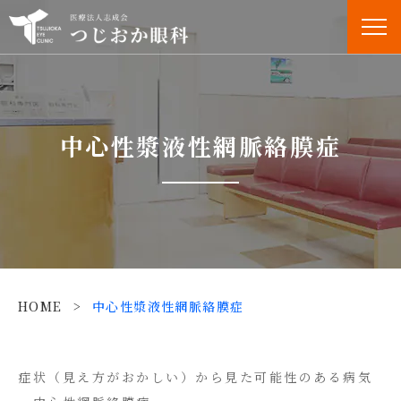
中心性漿液性網脈絡膜症
HOME
>
中心性漿液性網脈絡膜症
症状（見え方がおかしい）から見た可能性のある病気